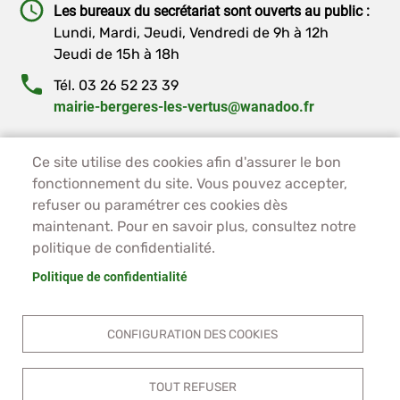
Les bureaux du secrétariat sont ouverts au public :
Lundi, Mardi, Jeudi, Vendredi de 9h à 12h
Jeudi de 15h à 18h
Tél. 03 26 52 23 39
mairie-bergeres-les-vertus@wanadoo.fr
PIED DE PAGE - BERGÈRES-LES-VERTUS
ACCUEIL
Ce site utilise des cookies afin d'assurer le bon
fonctionnement du site. Vous pouvez accepter,
PLAN DU SITE
refuser ou paramétrer ces cookies dès
CONTACT
maintenant. Pour en savoir plus, consultez notre
MENTIONS LÉGALES
politique de confidentialité.
DONNÉES PERSONNELLES
ACCESSIBILITÉ
Politique de confidentialité
COOKIES
S'IDENTIFIER
CONFIGURATION DES COOKIES
TOUT REFUSER