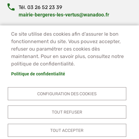
Tél. 03 26 52 23 39
mairie-bergeres-les-vertus@wanadoo.fr
PIED DE PAGE - BERGÈRES-LES-VERTUS
ACCUEIL
Ce site utilise des cookies afin d'assurer le bon
fonctionnement du site. Vous pouvez accepter,
PLAN DU SITE
refuser ou paramétrer ces cookies dès
CONTACT
maintenant. Pour en savoir plus, consultez notre
MENTIONS LÉGALES
politique de confidentialité.
DONNÉES PERSONNELLES
ACCESSIBILITÉ
Politique de confidentialité
COOKIES
S'IDENTIFIER
CONFIGURATION DES COOKIES
TOUT REFUSER
TOUT ACCEPTER