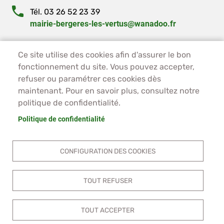
Tél. 03 26 52 23 39
mairie-bergeres-les-vertus@wanadoo.fr
PIED DE PAGE - BERGÈRES-LES-VERTUS
ACCUEIL
Ce site utilise des cookies afin d'assurer le bon
fonctionnement du site. Vous pouvez accepter,
PLAN DU SITE
refuser ou paramétrer ces cookies dès
CONTACT
maintenant. Pour en savoir plus, consultez notre
MENTIONS LÉGALES
politique de confidentialité.
DONNÉES PERSONNELLES
ACCESSIBILITÉ
Politique de confidentialité
COOKIES
S'IDENTIFIER
CONFIGURATION DES COOKIES
TOUT REFUSER
TOUT ACCEPTER