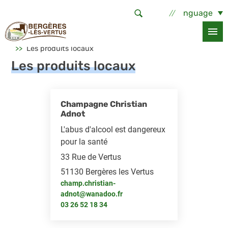
Aller au contenu principal
Select Language
Accueil
Sortir, bouger
Une pause chez nous
Les produits locaux
Les produits locaux
Champagne Christian
Adnot
L'abus d'alcool est dangereux
pour la santé
33 Rue de Vertus
51130 Bergères les Vertus
champ.christian-
adnot@wanadoo.fr
03 26 52 18 34