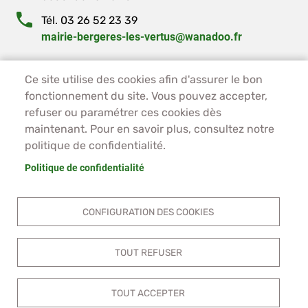
Tél. 03 26 52 23 39
mairie-bergeres-les-vertus@wanadoo.fr
PIED DE PAGE - BERGÈRES-LES-VERTUS
ACCUEIL
Ce site utilise des cookies afin d'assurer le bon
fonctionnement du site. Vous pouvez accepter,
PLAN DU SITE
refuser ou paramétrer ces cookies dès
CONTACT
maintenant. Pour en savoir plus, consultez notre
MENTIONS LÉGALES
politique de confidentialité.
DONNÉES PERSONNELLES
ACCESSIBILITÉ
Politique de confidentialité
COOKIES
S'IDENTIFIER
CONFIGURATION DES COOKIES
TOUT REFUSER
TOUT ACCEPTER