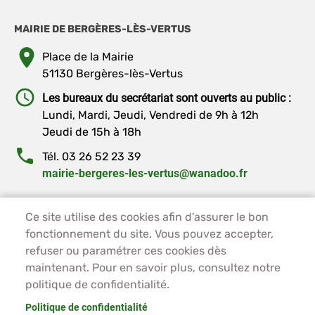
MAIRIE DE BERGÈRES-LÈS-VERTUS
Place de la Mairie
51130 Bergères-lès-Vertus
Les bureaux du secrétariat sont ouverts au public :
Lundi, Mardi, Jeudi, Vendredi de 9h à 12h
Jeudi de 15h à 18h
Tél. 03 26 52 23 39
mairie-bergeres-les-vertus@wanadoo.fr
PIED DE PAGE - BERGÈRES-LES-VERTUS
ACCUEIL
Ce site utilise des cookies afin d'assurer le bon
fonctionnement du site. Vous pouvez accepter,
PLAN DU SITE
refuser ou paramétrer ces cookies dès
CONTACT
maintenant. Pour en savoir plus, consultez notre
MENTIONS LÉGALES
politique de confidentialité.
DONNÉES PERSONNELLES
ACCESSIBILITÉ
Politique de confidentialité