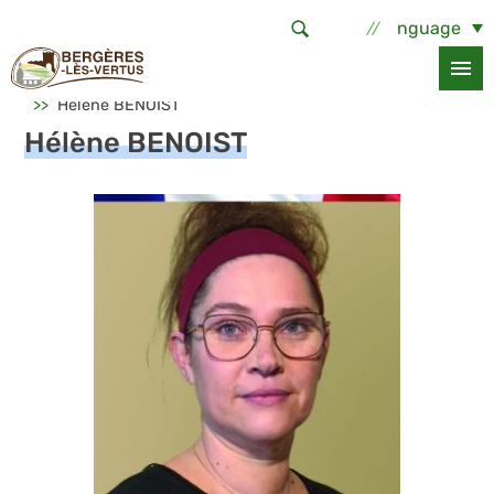
Aller au contenu principal
Select Language
Accueil
La commune
Vie municipale
Les élus
Hélène BENOIST
Hélène BENOIST