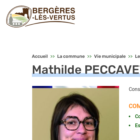
Menu principal - Bergères-les-V
Accueil
La commune
Vie municipale
Le
Mathilde PECCAVE
Cons
COM
Co
Es