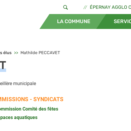
Aller au contenu principal
Header - Lie
ÉPERNAY AGGLO 
ertus
LA COMMUNE
SERVI
s élus
Mathilde PECCAVET
T
eillère municipale
MISSIONS - SYNDICATS
mmission Comité des fêtes
paces aquatiques