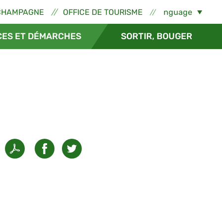
ns externes - Épernay
Select Language
CHAMPAGNE
OFFICE DE TOURISME
CES ET DÉMARCHES
SORTIR, BOUGER