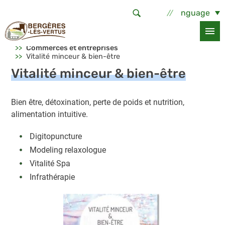
Aller au contenu principal
Select Language
Accueil
Services et démarches
Economie locale
Commerces et entreprises
Vitalité minceur & bien-être
Vitalité minceur & bien-être
Bien être, détoxination, perte de poids et nutrition,
alimentation intuitive.
Digitopuncture
Modeling relaxologue
Vitalité Spa
Infrathérapie