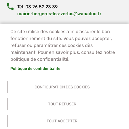
Tél. 03 26 52 23 39
mairie-bergeres-les-vertus@wanadoo.fr
PIED DE PAGE - BERGÈRES-LES-VERTUS
ACCUEIL
Ce site utilise des cookies afin d'assurer le bon
fonctionnement du site. Vous pouvez accepter,
PLAN DU SITE
refuser ou paramétrer ces cookies dès
CONTACT
maintenant. Pour en savoir plus, consultez notre
MENTIONS LÉGALES
politique de confidentialité.
DONNÉES PERSONNELLES
ACCESSIBILITÉ
Politique de confidentialité
COOKIES
S'IDENTIFIER
CONFIGURATION DES COOKIES
TOUT REFUSER
TOUT ACCEPTER