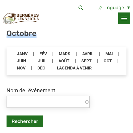
Aller au contenu principal
Select Language
Accueil
Tout l'agenda
Octobre
|
|
|
|
|
JANV
FÉV
MARS
AVRIL
MAI
|
|
|
|
|
JUIN
JUIL
AOÛT
SEPT
OCT
|
|
NOV
DÉC
L'AGENDA À VENIR
Nom de l'événement
Rechercher